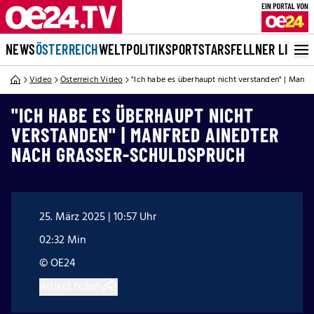
NEWS
ÖSTERREICH
WELT
POLITIK
SPORT
STARS
FELLNER LIVE
Video
Österreich Video
"Ich habe es überhaupt nicht verstanden" | Manf
"ICH HABE ES ÜBERHAUPT NICHT
VERSTANDEN" | MANFRED AINEDTER
NACH GRASSER-SCHULDSPRUCH
25. März 2025 | 10:57 Uhr
02:32 Min
© OE24
Artikel teilen