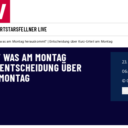
ORT
STARS
FELLNER LIVE
t was am Montag herauskommt" | Entscheidung über Kurz-Urteil am Montag
 WAS AM MONTAG H
23.
NTSCHEIDUNG ÜBER K
06
 MONTAG
© 
Art