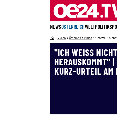
NEWS
ÖSTERREICH
WELT
POLITIK
SP
Video
Österreich Video
"Ich weiß nich
"ICH WEISS NICHT
ERAUSKOMMT" | E
URZ-URTEIL AM