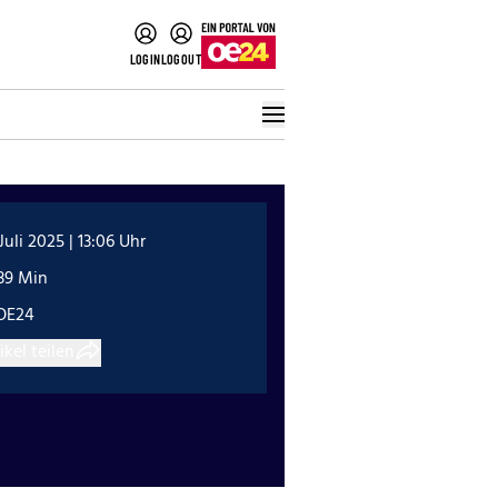
LOGIN
LOGOUT
 Juli 2025 | 13:06 Uhr
39 Min
OE24
ikel teilen