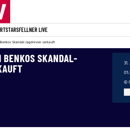
ORT
STARS
FELLNER LIVE
 Benkos Skandal-Jagdrevier verkauft
H BENKOS SKANDAL-
31.
KAUFT
01:
© 
Art