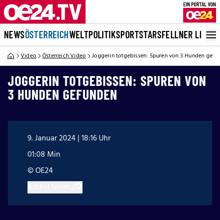
NEWS
ÖSTERREICH
WELT
POLITIK
SPORT
STARS
FELLNER LIVE
Video
Österreich Video
Joggerin totgebissen: Spuren von 3 Hunden gefu
JOGGERIN TOTGEBISSEN: SPUREN VON
3 HUNDEN GEFUNDEN
9. Januar 2024 | 18:16 Uhr
01:08 Min
© OE24
Artikel teilen