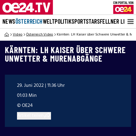
NEWS
ÖSTERREICH
WELT
POLITIK
SPORT
STARS
FELLNER LIVE
Video
Österreich Video
Kärnten: LH Kaiser über Schwere Unwetter & M
KÄRNTEN: LH KAISER ÜBER SCHWERE
UNWETTER & MURENABGÄNGE
29. Juni 2022 | 11:36 Uhr
01:03 Min
© OE24
Artikel teilen