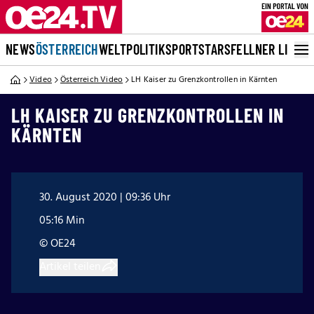
NEWS
ÖSTERREICH
WELT
POLITIK
SPORT
STARS
FELLNER LIVE
Video
Österreich Video
LH Kaiser zu Grenzkontrollen in Kärnten
LH KAISER ZU GRENZKONTROLLEN IN
KÄRNTEN
30. August 2020 | 09:36 Uhr
05:16 Min
© OE24
Artikel teilen