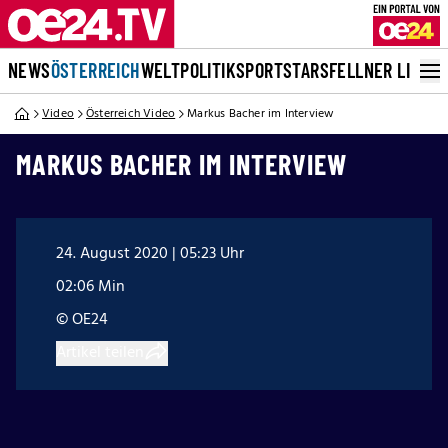
NEWS
ÖSTERREICH
WELT
POLITIK
SPORT
STARS
FELLNER LIVE
Video
Österreich Video
Markus Bacher im Interview
MARKUS BACHER IM INTERVIEW
24. August 2020 | 05:23 Uhr
02:06 Min
© OE24
Artikel teilen