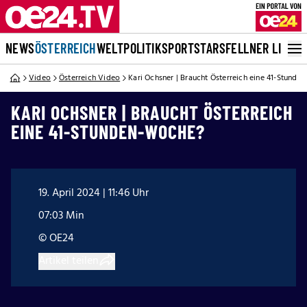
NEWS
ÖSTERREICH
WELT
POLITIK
SPORT
STARS
FELLNER LIVE
Video
Österreich Video
Kari Ochsner | Braucht Österreich eine 41-Stund
KARI OCHSNER | BRAUCHT ÖSTERREICH
EINE 41-STUNDEN-WOCHE?
19. April 2024 | 11:46 Uhr
07:03 Min
© OE24
Artikel teilen