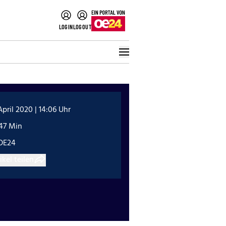
LOGIN
LOGOUT
April 2020 | 14:06 Uhr
:47 Min
OE24
ikel teilen