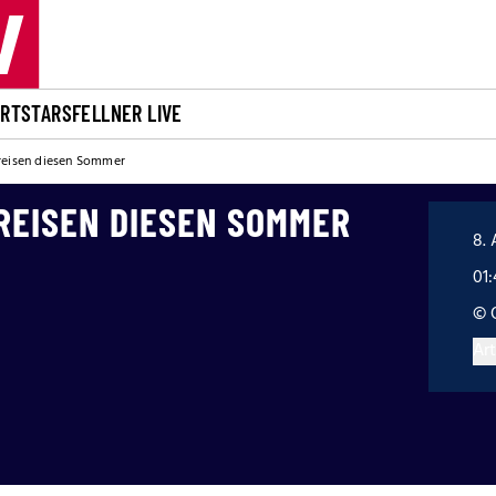
ORT
STARS
FELLNER LIVE
reisen diesen Sommer
REISEN DIESEN SOMMER
8. 
01
© 
Art