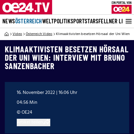
NEWS
ÖSTERREICH
WELT
POLITIK
SPORT
STARS
FELLNER LIVE
Video
Österreich Video
Klimaaktivisten besetzen Hörsaal der Uni Wien: 
KLIMAAKTIVISTEN BESETZEN HÖRSAAL
DER UNI WIEN: INTERVIEW MIT BRUNO
SANZENBACHER
16. November 2022 | 16:06 Uhr
04:56 Min
© OE24
Artikel teilen