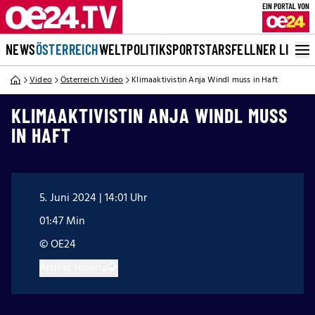
NEWS
ÖSTERREICH
WELT
POLITIK
SPORT
STARS
FELLNER LIVE
Video
Österreich Video
Klimaaktivistin Anja Windl muss in Haft
KLIMAAKTIVISTIN ANJA WINDL MUSS
IN HAFT
5. Juni 2024 | 14:01 Uhr
01:47 Min
© OE24
Artikel teilen