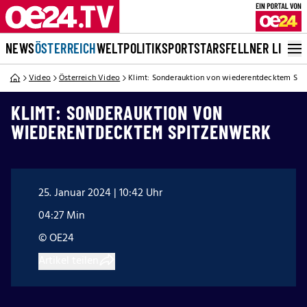
NEWS
ÖSTERREICH
WELT
POLITIK
SPORT
STARS
FELLNER LIVE
Video
Österreich Video
Klimt: Sonderauktion von wiederentdecktem Spi
KLIMT: SONDERAUKTION VON
WIEDERENTDECKTEM SPITZENWERK
25. Januar 2024 | 10:42 Uhr
04:27 Min
© OE24
Artikel teilen