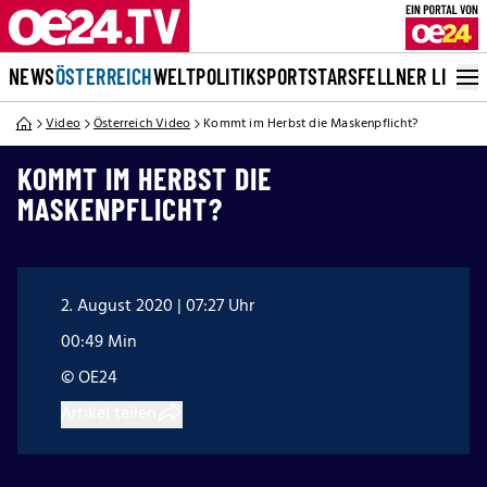
NEWS
ÖSTERREICH
WELT
POLITIK
SPORT
STARS
FELLNER LIVE
Video
Österreich Video
Kommt im Herbst die Maskenpflicht?
KOMMT IM HERBST DIE
MASKENPFLICHT?
2. August 2020 | 07:27 Uhr
00:49 Min
© OE24
Artikel teilen