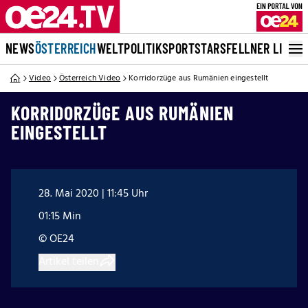
NEWS
ÖSTERREICH
WELT
POLITIK
SPORT
STARS
FELLNER LIVE
Video
Österreich Video
Korridorzüge aus Rumänien eingestellt
KORRIDORZÜGE AUS RUMÄNIEN
EINGESTELLT
28. Mai 2020 | 11:45 Uhr
01:15 Min
© OE24
Artikel teilen