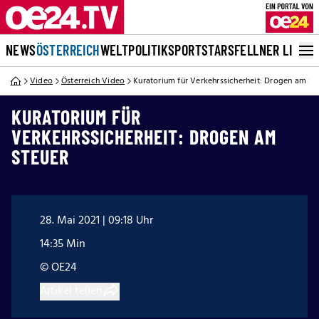
NEWS
ÖSTERREICH
WELT
POLITIK
SPORT
STARS
FELLNER LIVE
Video
Österreich Video
Kuratorium für Verkehrssicherheit: Drogen am St
KURATORIUM FÜR
VERKEHRSSICHERHEIT: DROGEN AM
STEUER
28. Mai 2021 | 09:18 Uhr
14:35 Min
© OE24
Artikel teilen