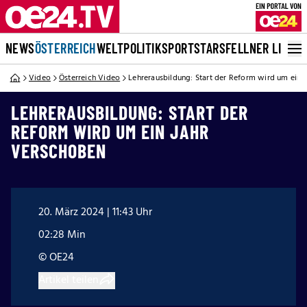
NEWS
ÖSTERREICH
WELT
POLITIK
SPORT
STARS
FELLNER LIVE
Video
Österreich Video
Lehrerausbildung: Start der Reform wird um ein 
LEHRERAUSBILDUNG: START DER
REFORM WIRD UM EIN JAHR
VERSCHOBEN
20. März 2024 | 11:43 Uhr
02:28 Min
© OE24
Artikel teilen