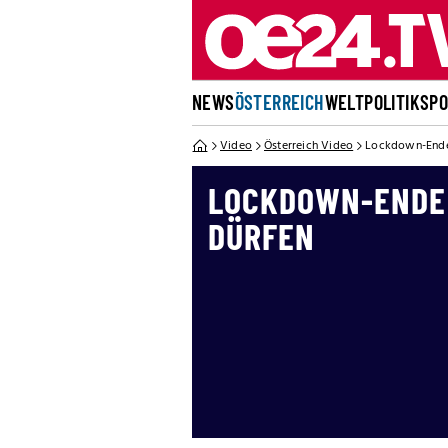
NEWS
ÖSTERREICH
WELT
POLITIK
SP
Video
Österreich Video
Lockdown-Ende
LOCKDOWN-ENDE:
DÜRFEN