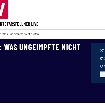
ORT
STARS
FELLNER LIVE
: Was Ungeimpfte nicht dürfen
 WAS UNGEIMPFTE NICHT
27.
01:
© 
Art