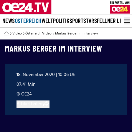
NEWS
ÖSTERREICH
WELT
POLITIK
SPORT
STARS
FELLNER LIVE
Video
Österreich Video
Markus Berger im Interview
MARKUS BERGER IM INTERVIEW
18. November 2020 | 10:06 Uhr
07:41 Min
© OE24
Artikel teilen