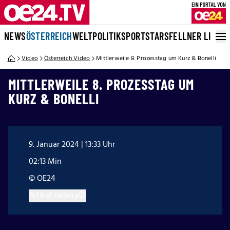
NEWS
ÖSTERREICH
WELT
POLITIK
SPORT
STARS
FELLNER LIVE
Video
Österreich Video
Mittlerweile 8. Prozesstag um Kurz & Bonelli
MITTLERWEILE 8. PROZESSTAG UM
KURZ & BONELLI
9. Januar 2024 | 13:33 Uhr
02:13 Min
© OE24
Artikel teilen