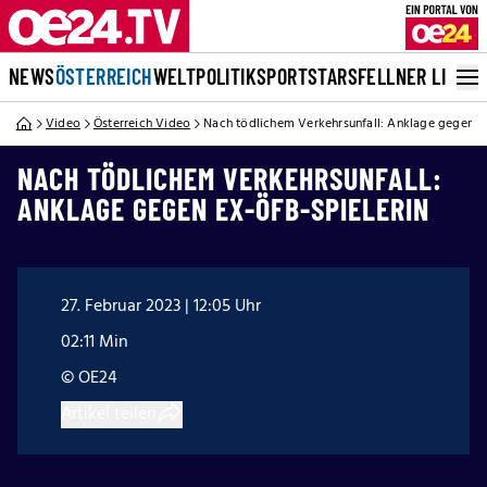
NEWS
ÖSTERREICH
WELT
POLITIK
SPORT
STARS
FELLNER LIVE
Video
Österreich Video
Nach tödlichem Verkehrsunfall: Anklage gegen E
NACH TÖDLICHEM VERKEHRSUNFALL:
ANKLAGE GEGEN EX-ÖFB-SPIELERIN
27. Februar 2023 | 12:05 Uhr
02:11 Min
© OE24
Artikel teilen