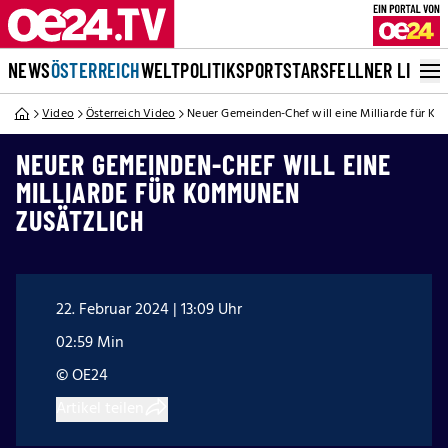
NEWS
ÖSTERREICH
WELT
POLITIK
SPORT
STARS
FELLNER LIVE
Video
Österreich Video
Neuer Gemeinden-Chef will eine Milliarde für Ko
NEUER GEMEINDEN-CHEF WILL EINE
MILLIARDE FÜR KOMMUNEN
ZUSÄTZLICH
22. Februar 2024 | 13:09 Uhr
02:59 Min
© OE24
Artikel teilen