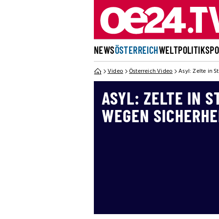
NEWS
ÖSTERREICH
WELT
POLITIK
SP
Video
Österreich Video
Asyl: Zelte in 
ASYL: ZELTE IN 
WEGEN SICHERHE