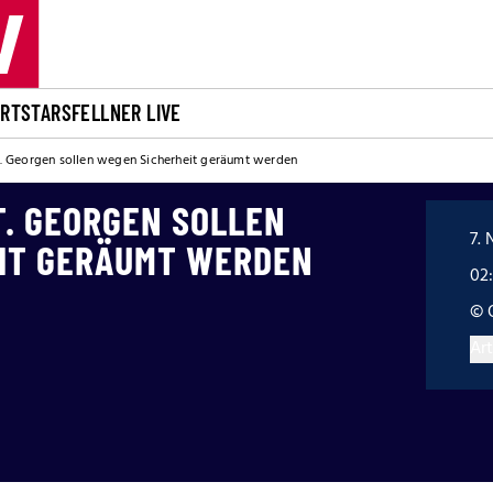
ORT
STARS
FELLNER LIVE
St. Georgen sollen wegen Sicherheit geräumt werden
ST. GEORGEN SOLLEN
7. 
IT GERÄUMT WERDEN
02:
© 
Art