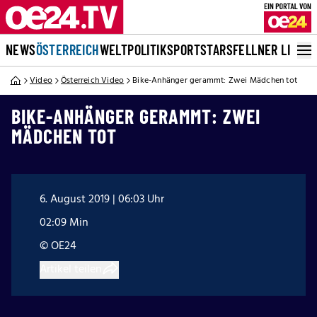
NEWS
ÖSTERREICH
WELT
POLITIK
SPORT
STARS
FELLNER LIVE
Video
Österreich Video
Bike-Anhänger gerammt: Zwei Mädchen tot
BIKE-ANHÄNGER GERAMMT: ZWEI
MÄDCHEN TOT
6. August 2019 | 06:03 Uhr
02:09 Min
© OE24
Artikel teilen