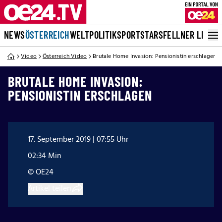
NEWS
ÖSTERREICH
WELT
POLITIK
SPORT
STARS
FELLNER LIVE
Video
Österreich Video
Brutale Home Invasion: Pensionistin erschlagen
BRUTALE HOME INVASION:
PENSIONISTIN ERSCHLAGEN
17. September 2019 | 07:55 Uhr
02:34 Min
© OE24
Artikel teilen