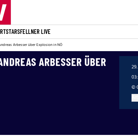
ORT
STARS
FELLNER LIVE
Andreas Arbesser über Explosion in NÖ
ANDREAS ARBESSER ÜBER
29.
03
© 
Art