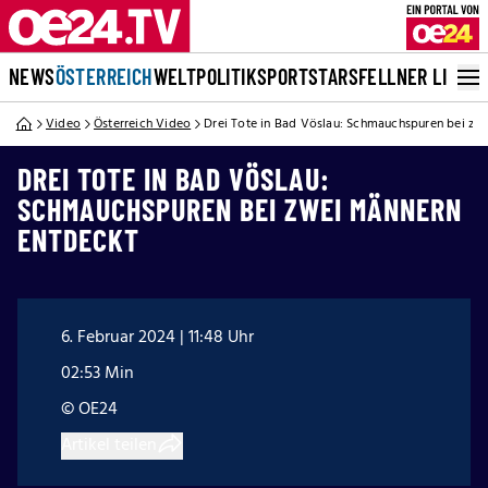
NEWS
ÖSTERREICH
WELT
POLITIK
SPORT
STARS
FELLNER LIVE
Video
Österreich Video
Drei Tote in Bad Vöslau: Schmauchspuren bei zw
DREI TOTE IN BAD VÖSLAU:
SCHMAUCHSPUREN BEI ZWEI MÄNNERN
ENTDECKT
6. Februar 2024 | 11:48 Uhr
02:53 Min
© OE24
Artikel teilen