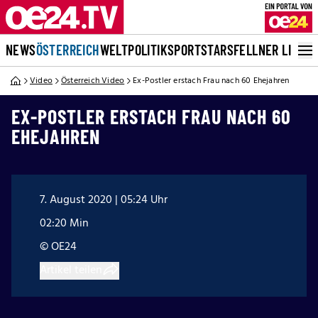
NEWS
ÖSTERREICH
WELT
POLITIK
SPORT
STARS
FELLNER LIVE
Video
Österreich Video
Ex-Postler erstach Frau nach 60 Ehejahren
EX-POSTLER ERSTACH FRAU NACH 60
EHEJAHREN
7. August 2020 | 05:24 Uhr
02:20 Min
© OE24
Artikel teilen