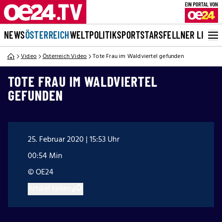
NEWS
ÖSTERREICH
WELT
POLITIK
SPORT
STARS
FELLNER LIVE
Video
Österreich Video
Tote Frau im Waldviertel gefunden
TOTE FRAU IM WALDVIERTEL
GEFUNDEN
25. Februar 2020 | 15:53 Uhr
00:54 Min
© OE24
Artikel teilen