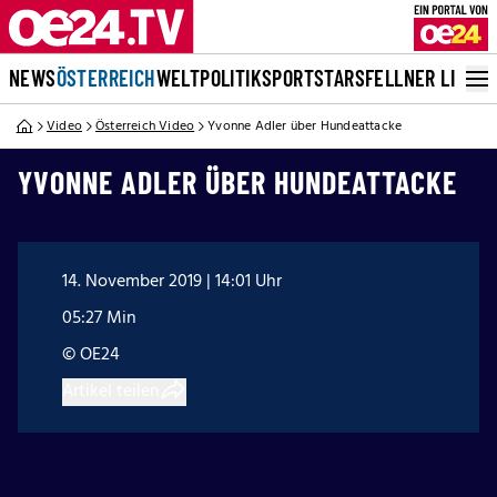
NEWS
ÖSTERREICH
WELT
POLITIK
SPORT
STARS
FELLNER LIVE
Video
Österreich Video
Yvonne Adler über Hundeattacke
YVONNE ADLER ÜBER HUNDEATTACKE
14. November 2019 | 14:01 Uhr
05:27 Min
© OE24
Artikel teilen