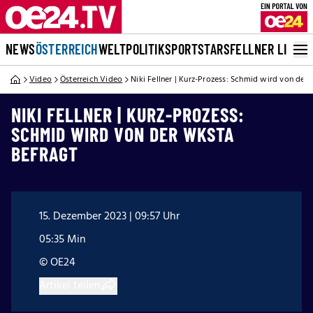
NEWS
ÖSTERREICH
WELT
POLITIK
SPORT
STARS
FELLNER LIVE
Video
Österreich Video
Niki Fellner | Kurz-Prozess: Schmid wird von der
NIKI FELLNER | KURZ-PROZESS:
SCHMID WIRD VON DER WKSTA
BEFRAGT
15. Dezember 2023 | 09:57 Uhr
05:35 Min
© OE24
Artikel teilen