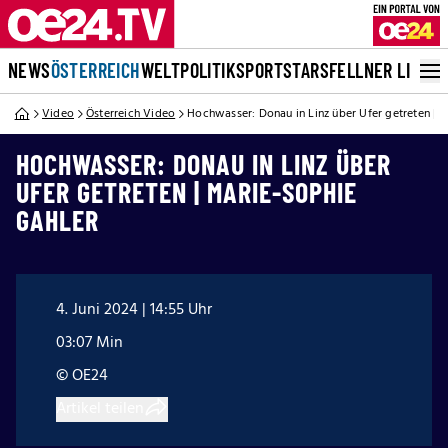
NEWS
ÖSTERREICH
WELT
POLITIK
SPORT
STARS
FELLNER LIVE
Video
Österreich Video
Hochwasser: Donau in Linz über Ufer getreten | 
HOCHWASSER: DONAU IN LINZ ÜBER
UFER GETRETEN | MARIE-SOPHIE
GAHLER
4. Juni 2024 | 14:55 Uhr
03:07 Min
© OE24
Artikel teilen