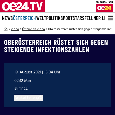
NEWS
ÖSTERREICH
WELT
POLITIK
SPORT
STARS
FELLNER LIVE
Video
Österreich Video
Oberösterreich rüstet sich gegen steigende Infek
OBERÖSTERREICH RÜSTET SICH GEGEN
STEIGENDE INFEKTIONSZAHLEN
19. August 2021 | 15:04 Uhr
02:12 Min
© OE24
Artikel teilen