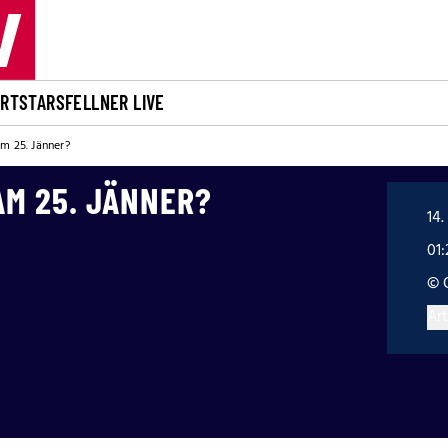
ORT
STARS
FELLNER LIVE
m 25. Jänner?
AM 25. JÄNNER?
14.
01:
© 
Art