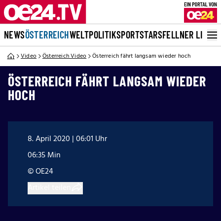
NEWS
ÖSTERREICH
WELT
POLITIK
SPORT
STARS
FELLNER LIVE
Video
Österreich Video
Österreich fährt langsam wieder hoch
ÖSTERREICH FÄHRT LANGSAM WIEDER
HOCH
8. April 2020 | 06:01 Uhr
06:35 Min
© OE24
Artikel teilen