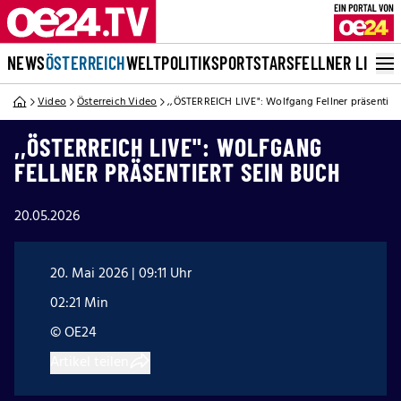
NEWS
ÖSTERREICH
WELT
POLITIK
SPORT
STARS
FELLNER LIVE
Video
Österreich Video
,,ÖSTERREICH LIVE": Wolfgang Fellner präsentiert
,,ÖSTERREICH LIVE": WOLFGANG
FELLNER PRÄSENTIERT SEIN BUCH
20.05.2026
20. Mai 2026 | 09:11 Uhr
02:21 Min
© OE24
Artikel teilen