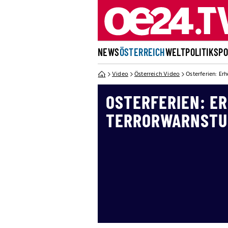
NEWS
ÖSTERREICH
WELT
POLITIK
SP
Video
Österreich Video
Osterferien: Er
OSTERFERIEN: E
TERRORWARNSTUF