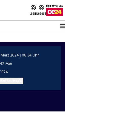
LOGIN
LOGOUT
 März 2024 | 08:34 Uhr
:42 Min
OE24
ikel teilen