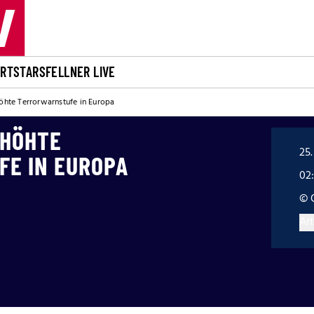
ORT
STARS
FELLNER LIVE
höhte Terrorwarnstufe in Europa
RHÖHTE
25.
E IN EUROPA
02
© 
Art