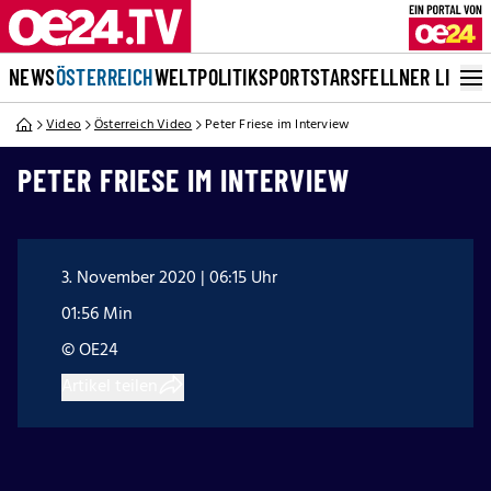
NEWS
ÖSTERREICH
WELT
POLITIK
SPORT
STARS
FELLNER LIVE
Video
Österreich Video
Peter Friese im Interview
PETER FRIESE IM INTERVIEW
3. November 2020 | 06:15 Uhr
01:56 Min
© OE24
Artikel teilen