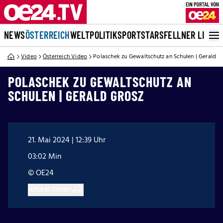
NEWS
ÖSTERREICH
WELT
POLITIK
SPORT
STARS
FELLNER LIVE
Video
Österreich Video
Polaschek zu Gewaltschutz an Schulen | Gerald G
POLASCHEK ZU GEWALTSCHUTZ AN
SCHULEN | GERALD GROSZ
21. Mai 2024 | 12:39 Uhr
03:02 Min
© OE24
Artikel teilen