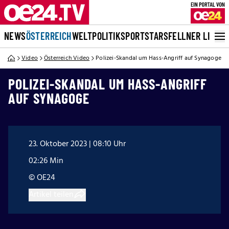
NEWS
ÖSTERREICH
WELT
POLITIK
SPORT
STARS
FELLNER LIVE
Video
Österreich Video
Polizei-Skandal um Hass-Angriff auf Synagoge
POLIZEI-SKANDAL UM HASS-ANGRIFF
AUF SYNAGOGE
23. Oktober 2023 | 08:10 Uhr
02:26 Min
© OE24
Artikel teilen