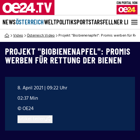
NEWS
ÖSTERREICH
WELT
POLITIK
SPORT
STARS
FELLNER LIVE
Video
Österreich Video
Projekt "Biobienenapfel": Promis werben für Ret
PROJEKT "BIOBIENENAPFEL": PROMIS
WERBEN FÜR RETTUNG DER BIENEN
8. April 2021 | 09:22 Uhr
02:37 Min
© OE24
Artikel teilen