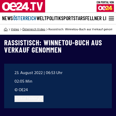
NEWS
ÖSTERREICH
WELT
POLITIK
SPORT
STARS
FELLNER LIVE
Video
Österreich Video
Rassistisch: Winnetou-Buch aus Verkauf genom
RASSISTISCH: WINNETOU-BUCH AUS
VERKAUF GENOMMEN
23. August 2022 | 06:53 Uhr
02:05 Min
© OE24
Artikel teilen