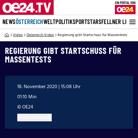
NEWS
ÖSTERREICH
WELT
POLITIK
SPORT
STARS
FELLNER LIVE
Video
Österreich Video
Regierung gibt Startschuss für Massentests
REGIERUNG GIBT STARTSCHUSS FÜR
MASSENTESTS
18. November 2020 | 15:08 Uhr
01:10 Min
© OE24
Artikel teilen