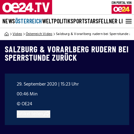
NEWS
ÖSTERREICH
WELT
POLITIK
SPORT
STARS
FELLNER LIVE
Video
Österreich Video
Salzburg & Vorarlberg rudern bei Sperrstunde zu
SALZBURG & VORARLBERG RUDERN BEI
SPERRSTUNDE ZURÜCK
29. September 2020 | 15:23 Uhr
00:46 Min
© OE24
Artikel teilen