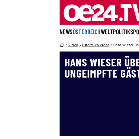
NEWS
ÖSTERREICH
WELT
POLITIK
SP
Video
Österreich Video
Hans Wieser üb
HANS WIESER ÜB
UNGEIMPFTE GÄS