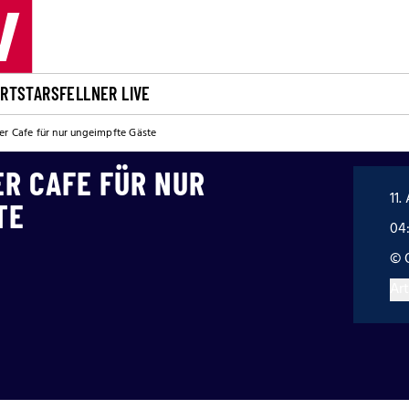
ORT
STARS
FELLNER LIVE
er Cafe für nur ungeimpfte Gäste
ER CAFE FÜR NUR
11.
TE
04
© 
Art