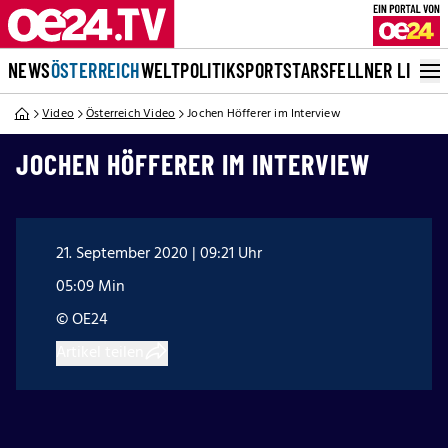
NEWS
ÖSTERREICH
WELT
POLITIK
SPORT
STARS
FELLNER LIVE
Video
Österreich Video
Jochen Höfferer im Interview
JOCHEN HÖFFERER IM INTERVIEW
21. September 2020 | 09:21 Uhr
05:09 Min
© OE24
Artikel teilen