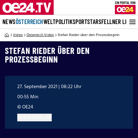
NEWS
ÖSTERREICH
WELT
POLITIK
SPORT
STARS
FELLNER LIVE
Video
Österreich Video
Stefan Rieder über den Prozessbeginn
STEFAN RIEDER ÜBER DEN
PROZESSBEGINN
27. September 2021 | 08:22 Uhr
00:55 Min
© OE24
Artikel teilen