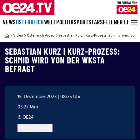
NEWS
ÖSTERREICH
WELT
POLITIK
SPORT
STARS
FELLNER LIVE
Video
Österreich Video
Sebastian Kurz | Kurz-Prozess: Schmid wird von 
SEBASTIAN KURZ | KURZ-PROZESS:
SCHMID WIRD VON DER WKSTA
BEFRAGT
15. Dezember 2023 | 08:35 Uhr
03:27 Min
© OE24
Artikel teilen