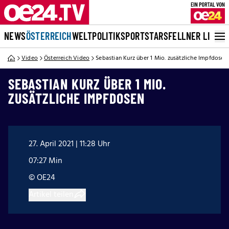
NEWS
ÖSTERREICH
WELT
POLITIK
SPORT
STARS
FELLNER LIVE
Video
Österreich Video
Sebastian Kurz über 1 Mio. zusätzliche Impfdosen
SEBASTIAN KURZ ÜBER 1 MIO.
ZUSÄTZLICHE IMPFDOSEN
27. April 2021 | 11:28 Uhr
07:27 Min
© OE24
Artikel teilen