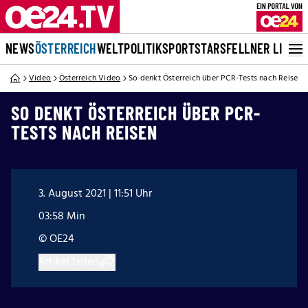
NEWS
ÖSTERREICH
WELT
POLITIK
SPORT
STARS
FELLNER LIVE
Video
Österreich Video
So denkt Österreich über PCR-Tests nach Reisen
SO DENKT ÖSTERREICH ÜBER PCR-
TESTS NACH REISEN
3. August 2021 | 11:51 Uhr
03:58 Min
© OE24
Artikel teilen