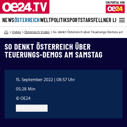
NEWS
ÖSTERREICH
WELT
POLITIK
SPORT
STARS
FELLNER LIVE
Video
Österreich Video
So denkt Österreich über Teuerungs-Demos am 
SO DENKT ÖSTERREICH ÜBER
TEUERUNGS-DEMOS AM SAMSTAG
15. September 2022 | 08:57 Uhr
05:28 Min
© OE24
Artikel teilen